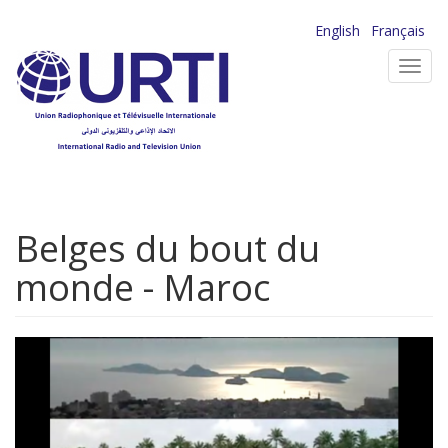
Aller
English
Français
au
Toggl
contenu
navig
principal
Belges du bout du
monde - Maroc