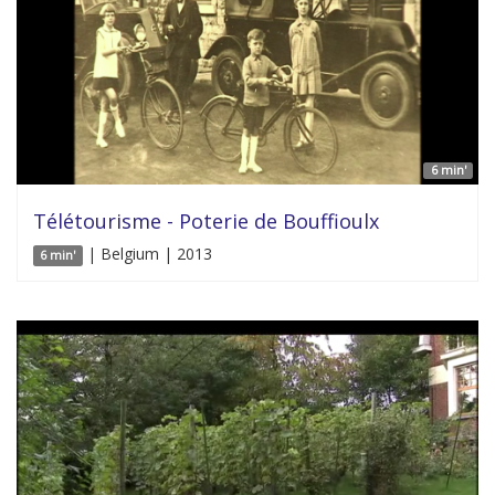
6 min'
Télétourisme - Poterie de Bouffioulx
| Belgium | 2013
6 min'