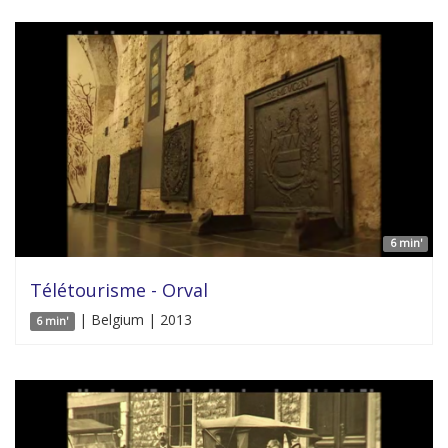
6 min'
Télétourisme - Orval
| Belgium | 2013
6 min'