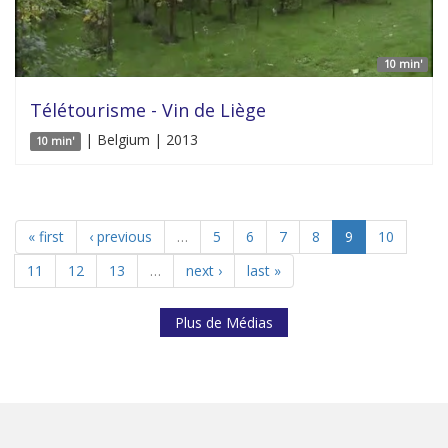
10 min'
Télétourisme - Vin de Liège
| Belgium | 2013
10 min'
« first
‹ previous
…
5
6
7
8
9
10
11
12
13
…
next ›
last »
Plus de Médias