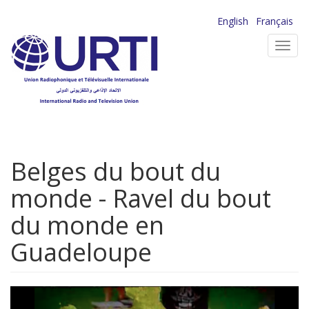
Aller
English
Français
au
Toggl
contenu
navig
principal
Belges du bout du
monde - Ravel du bout
du monde en
Guadeloupe