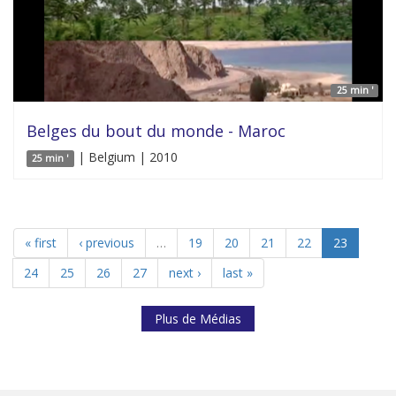
25 min '
Belges du bout du monde - Maroc
| Belgium | 2010
25 min '
« first
‹ previous
…
19
20
21
22
23
24
25
26
27
next ›
last »
Plus de Médias