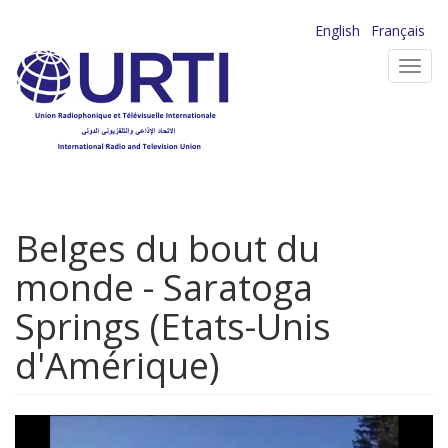
Aller
English
Français
au
Toggl
contenu
navig
principal
Belges du bout du
monde - Saratoga
Springs (Etats-Unis
d'Amérique)