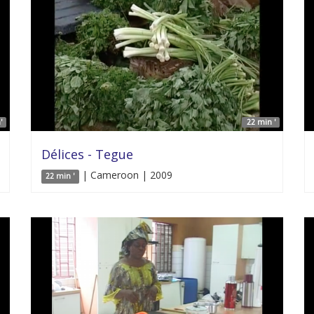
'
22 min '
Délices - Tegue
| Cameroon | 2009
22 min '