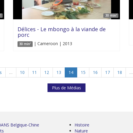
'
30 min'
Délices - Le mbongo à la viande de
porc
| Cameroon | 2013
30 min'
s
…
10
11
12
13
14
15
16
17
18
…
Plus de Médias
0ANS Belgique-Chine
Histoire
ts
Nature