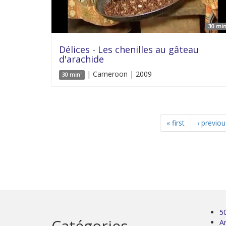
30 min
Délices - Les chenilles au gâteau
d'arachide
| Cameroon | 2009
30 min'
« first
‹ previou
5
Catégories
Ar