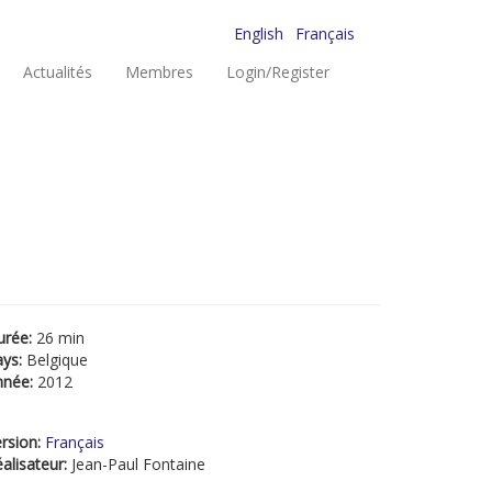
English
Français
Actualités
Membres
Login/Register
urée:
26 min
ays:
Belgique
nnée:
2012
rsion:
Français
alisateur:
Jean-Paul Fontaine