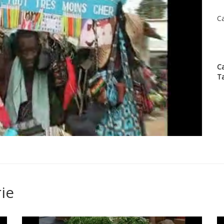
Ca
Ca
T
ie