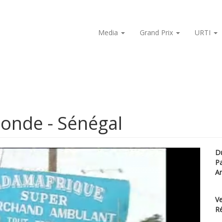
Media
Grand Prix
URTI
onde - Sénégal
D
P
A
Ve
Ré