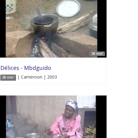
28 min'
Délices - Mbdguido
| Cameroon | 2003
28 min'