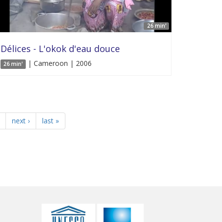
26 min'
Délices - L'okok d'eau douce
| Cameroon | 2006
26 min'
next ›
last »