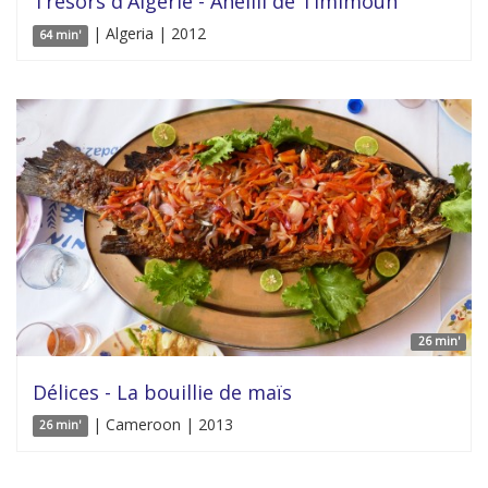
Trésors d'Algérie - Ahellil de Timimoun
| Algeria | 2012
64 min'
26 min'
Délices - La bouillie de maïs
| Cameroon | 2013
26 min'