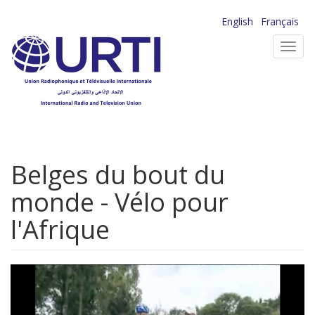
Aller
English
Français
au
Toggl
contenu
navig
principal
Belges du bout du
monde - Vélo pour
l'Afrique