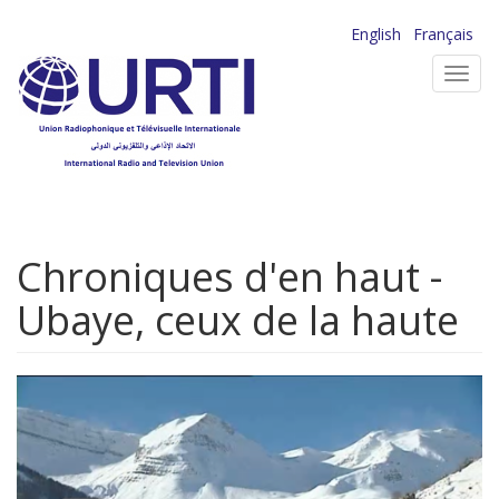
Aller
English
Français
au
Toggl
contenu
navig
principal
Chroniques d'en haut -
Ubaye, ceux de la haute