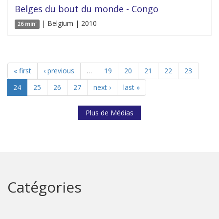
Belges du bout du monde - Congo
| Belgium | 2010
26 min'
« first
‹ previous
…
19
20
21
22
23
24
25
26
27
next ›
last »
Plus de Médias
Catégories