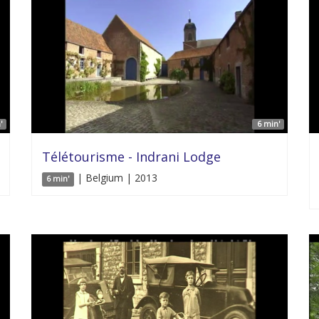
'
6 min'
Télétourisme - Indrani Lodge
| Belgium | 2013
6 min'