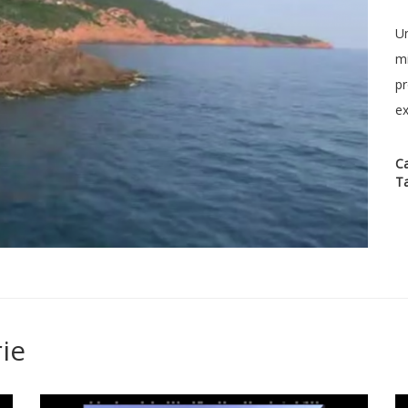
Un
mi
pr
ex
Ca
T
ie