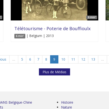
'
6 min'
Télétourisme - Poterie de Bouffioulx
| Belgium | 2013
6 min'
vious
…
5
6
7
8
9
10
11
12
13
…
Plus de Médias
0ANS Belgique-Chine
Histoire
ts
Nature