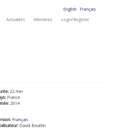
English
Français
Actualités
Membres
Login/Register
urée:
22 min
ays:
France
nnée:
2014
rsion:
Français
alisateur:
David Bouttin