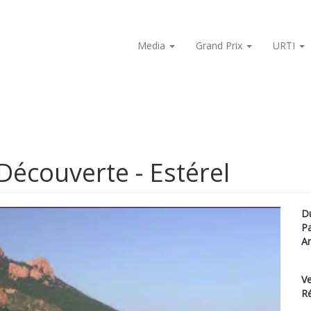
Media
Grand Prix
URTI
Découverte - Estérel
D
P
A
Ve
Ré