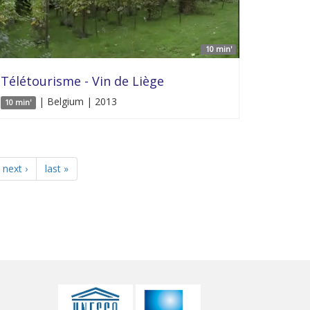
10 min'
Télétourisme - Vin de Liège
| Belgium | 2013
10 min'
next ›
last »