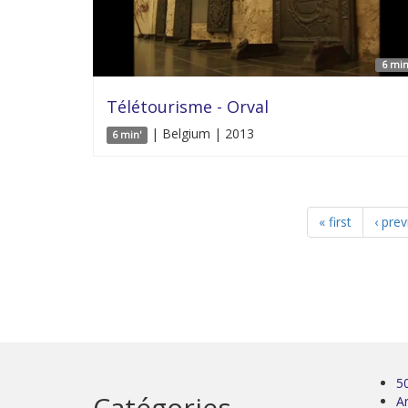
6 min
Télétourisme - Orval
| Belgium | 2013
6 min'
« first
‹ pre
5
Catégories
Ar