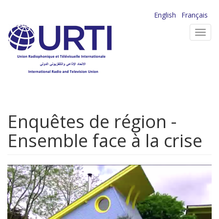
Aller
English
Français
au
Toggl
contenu
navig
principal
Enquêtes de région -
Ensemble face à la crise