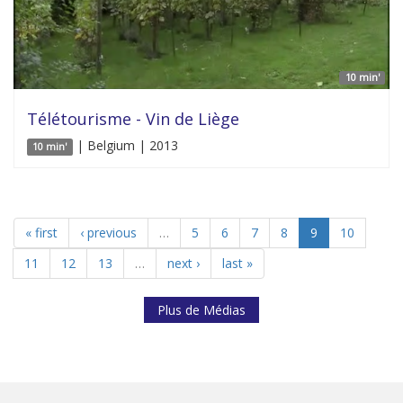
10 min'
Télétourisme - Vin de Liège
| Belgium | 2013
10 min'
« first
‹ previous
…
5
6
7
8
9
10
11
12
13
…
next ›
last »
Plus de Médias