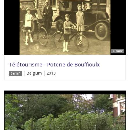
6 min'
Télétourisme - Poterie de Bouffioulx
| Belgium | 2013
6 min'