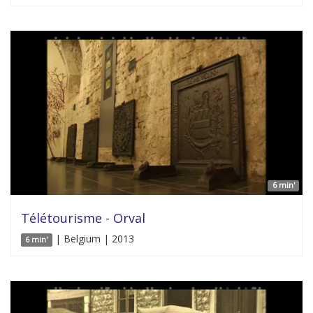
6 min'
Télétourisme - Orval
| Belgium | 2013
6 min'