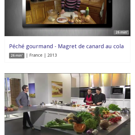
26 min'
Péché gourmand - Magret de canard au cola
| France | 2013
26 min'