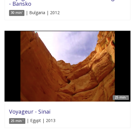
- Bansko
| Bulgaria | 2012
30 min'
25 min '
Voyageur - Sinaï
| Egypt | 2013
25 min '