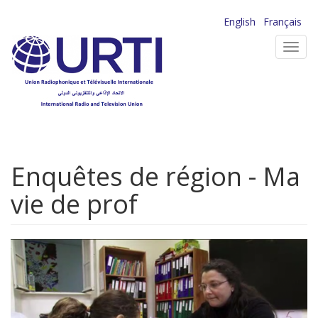
Aller
English
Français
au
Toggl
contenu
navig
principal
Enquêtes de région - Ma
vie de prof