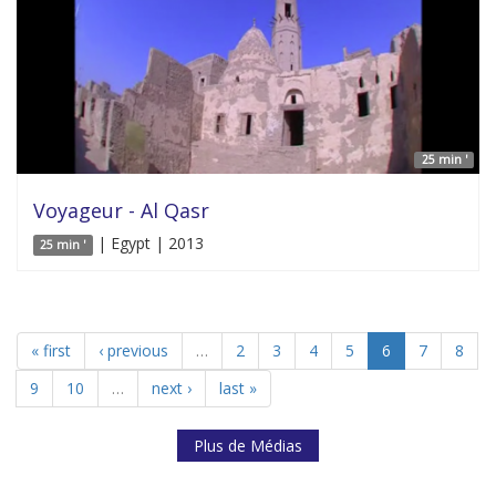
25 min '
Voyageur - Al Qasr
| Egypt | 2013
25 min '
« first
‹ previous
…
2
3
4
5
6
7
8
9
10
…
next ›
last »
Plus de Médias