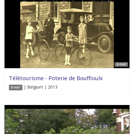
6 min'
Télétourisme - Poterie de Bouffioulx
| Belgium | 2013
6 min'