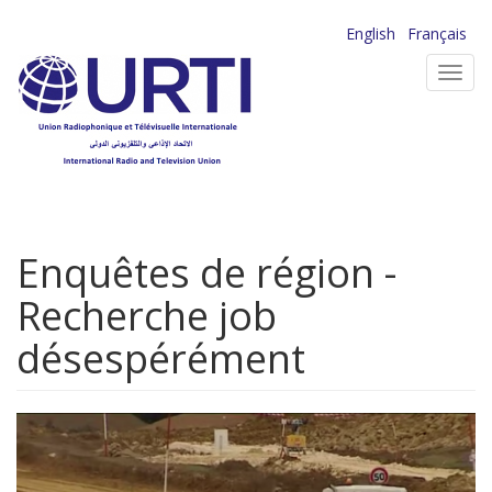
Aller
English
Français
au
Toggl
contenu
navig
principal
Enquêtes de région -
Recherche job
désespérément