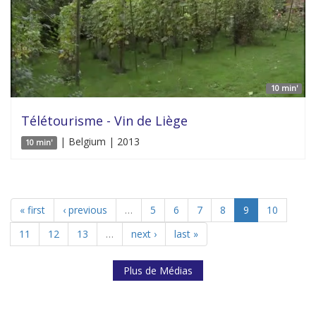
10 min'
Télétourisme - Vin de Liège
| Belgium | 2013
10 min'
« first
‹ previous
…
5
6
7
8
9
10
11
12
13
…
next ›
last »
Plus de Médias