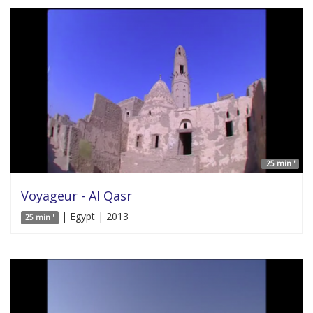
25 min '
Voyageur - Al Qasr
| Egypt | 2013
25 min '