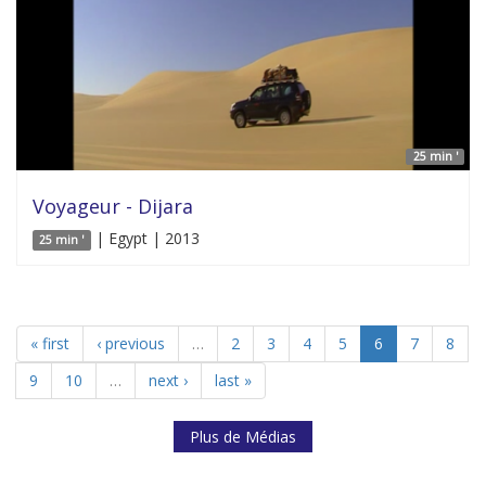
25 min '
Voyageur - Dijara
| Egypt | 2013
25 min '
« first
‹ previous
…
2
3
4
5
6
7
8
9
10
…
next ›
last »
Plus de Médias