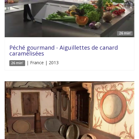
26 min'
Péché gourmand - Aiguillettes de canard
caramélisées
| France | 2013
26 min'