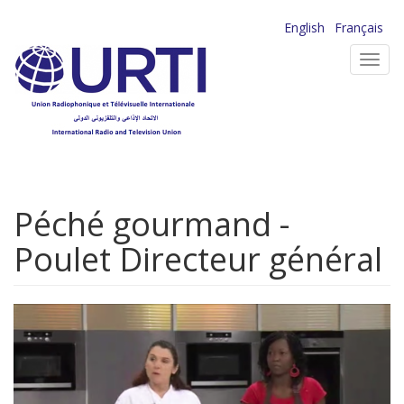
Aller
English
Français
au
Toggl
contenu
navig
principal
Péché gourmand -
Poulet Directeur général