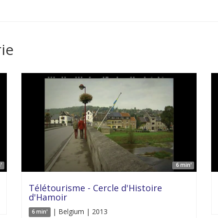
ie
'
6 min'
Télétourisme - Cercle d'Histoire
d'Hamoir
| Belgium | 2013
6 min'