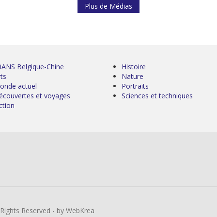
Plus de Médias
0ANS Belgique-Chine
Histoire
ts
Nature
onde actuel
Portraits
écouvertes et voyages
Sciences et techniques
ction
l Rights Reserved - by WebKrea