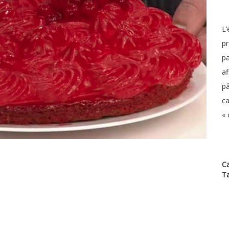
L’
pr
pa
af
pâ
ca
« 
Ca
T