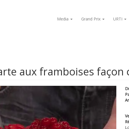
Media
Grand Prix
URTI
rte aux framboises façon
D
P
A
Ve
Ré
Lo