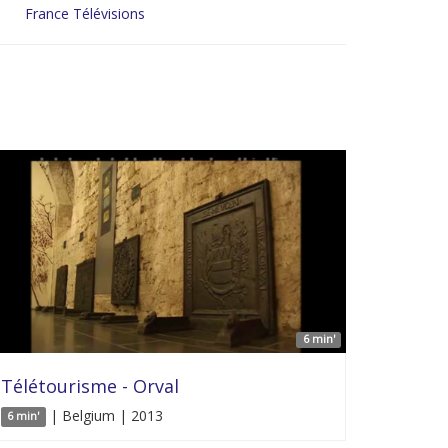
France Télévisions
6 min'
Télétourisme - Orval
| Belgium | 2013
6 min'