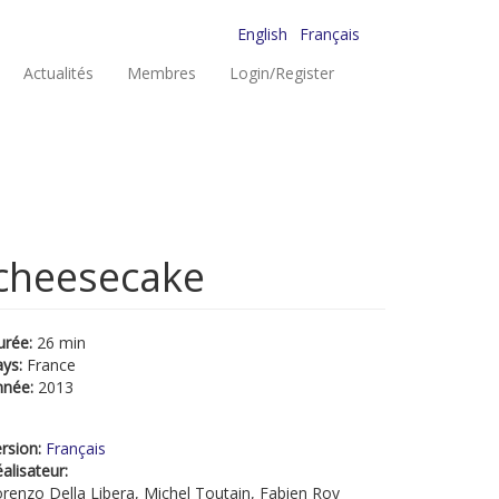
English
Français
Actualités
Membres
Login/Register
 cheesecake
urée:
26 min
ays:
France
nnée:
2013
rsion:
Français
alisateur:
renzo Della Libera, Michel Toutain, Fabien Roy