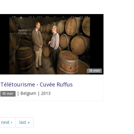
10 min'
Télétourisme - Cuvée Ruffus
| Belgium | 2013
10 min'
next ›
last »