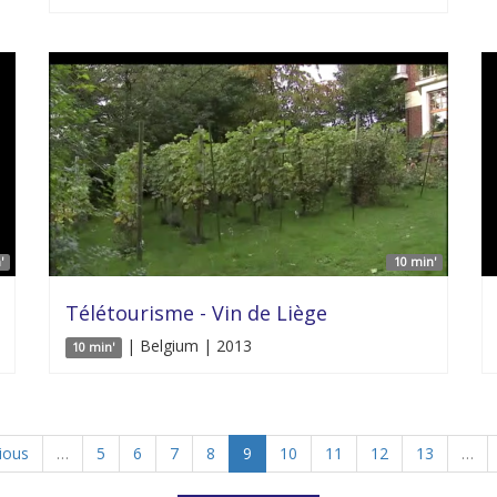
'
10 min'
Télétourisme - Vin de Liège
| Belgium | 2013
10 min'
vious
…
5
6
7
8
9
10
11
12
13
…