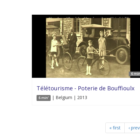
6 min
Télétourisme - Poterie de Bouffioulx
| Belgium | 2013
6 min'
« first
‹ pre