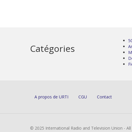
5
Catégories
Ar
M
D
Fi
A propos de URTI
CGU
Contact
© 2025 International Radio and Television Union - Al