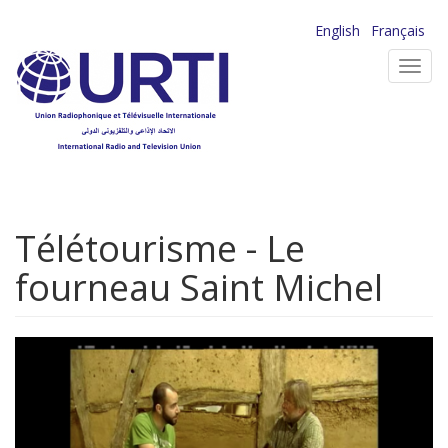
Aller
English
Français
au
Toggl
contenu
navig
principal
Télétourisme - Le
fourneau Saint Michel