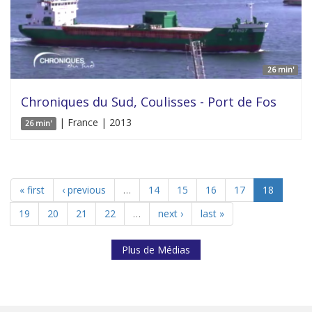
26 min'
Chroniques du Sud, Coulisses - Port de Fos
| France | 2013
26 min'
« first
‹ previous
…
14
15
16
17
18
19
20
21
22
…
next ›
last »
Plus de Médias