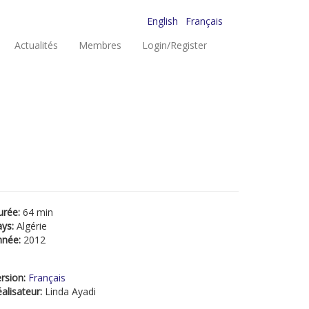
English
Français
Actualités
Membres
Login/Register
urée:
64 min
ays:
Algérie
nnée:
2012
rsion:
Français
alisateur:
Linda Ayadi