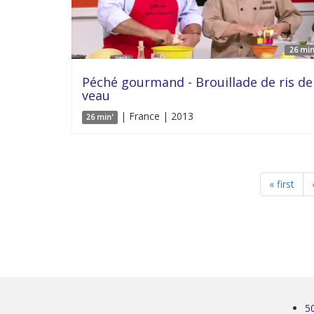
26 min
Péché gourmand - Brouillade de ris de
veau
| France | 2013
26 min'
« first
5