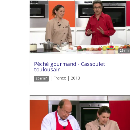
26 min
Péché gourmand - Cassoulet
toulousain
| France | 2013
26 min'