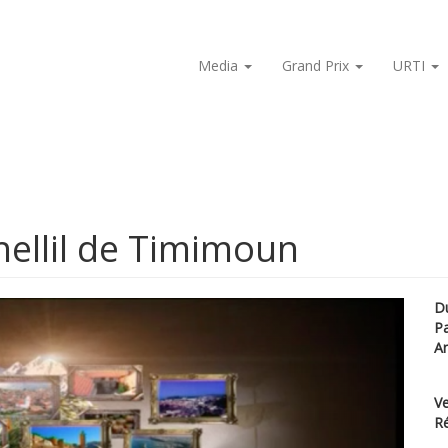
Media
Grand Prix
URTI
Ahellil de Timimoun
D
P
A
Ve
Ré