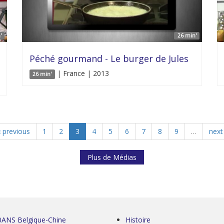
'
26 min'
Péché gourmand - Le burger de Jules
| France | 2013
26 min'
‹ previous
1
2
3
4
5
6
7
8
9
…
next 
Plus de Médias
0ANS Belgique-Chine
Histoire