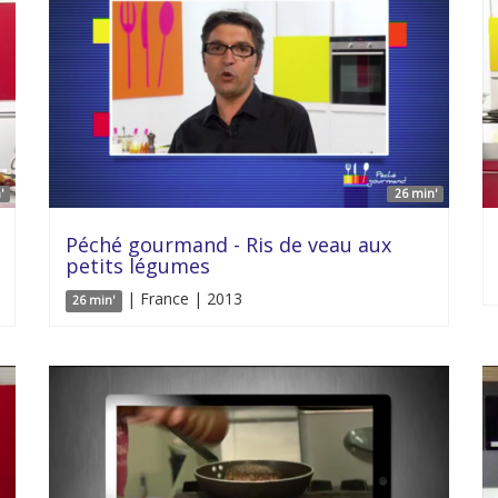
'
26 min'
Péché gourmand - Ris de veau aux
petits légumes
| France | 2013
26 min'