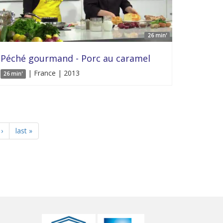
26 min'
Péché gourmand - Porc au caramel
| France | 2013
26 min'
›
last »