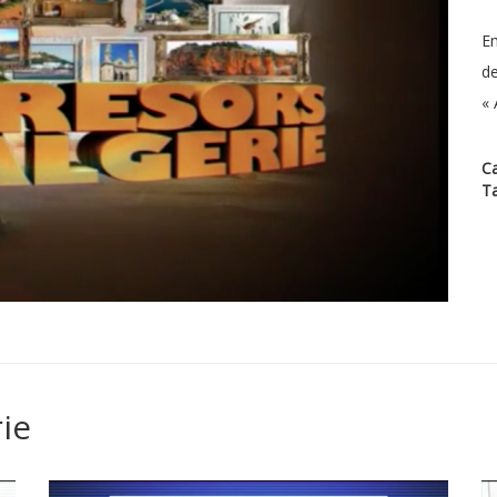
Em
de
« 
Ca
T
ie