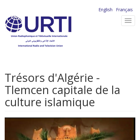
Aller
English
Français
au
Toggl
contenu
navig
principal
Trésors d'Algérie -
Tlemcen capitale de la
culture islamique