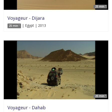
25 min '
Voyageur - Dijara
| Egypt | 2013
25 min '
25 min '
Voyageur - Dahab