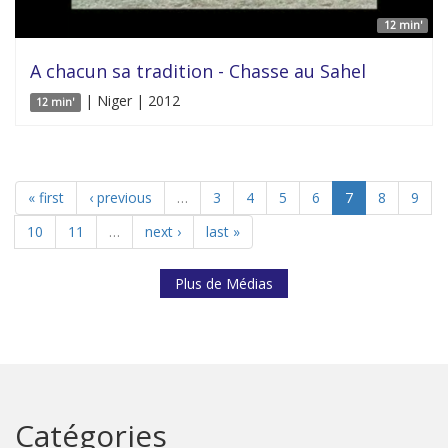
12 min'
A chacun sa tradition - Chasse au Sahel
| Niger | 2012
12 min'
« first
‹ previous
…
3
4
5
6
7
8
9
10
11
…
next ›
last »
Plus de Médias
Catégories