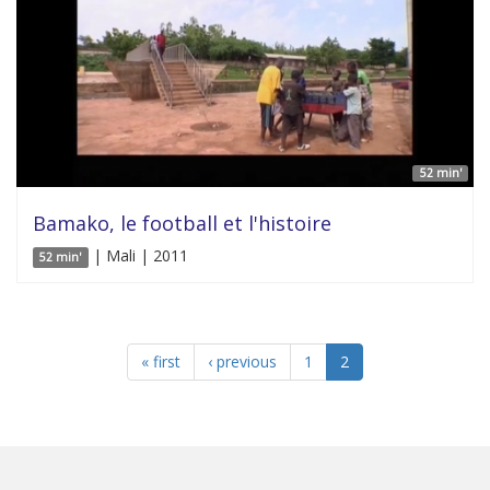
52 min'
Bamako, le football et l'histoire
| Mali | 2011
52 min'
« first
‹ previous
1
2