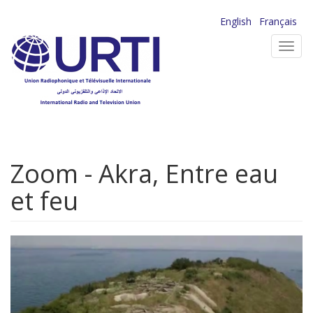
Aller
English
Français
au
Toggl
contenu
navig
principal
Zoom - Akra, Entre eau
et feu