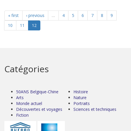
« first
‹ previous
…
4
5
6
7
8
9
10
11
12
Catégories
50ANS Belgique-Chine
Histoire
Arts
Nature
Monde actuel
Portraits
Découvertes et voyages
Sciences et techniques
Fiction