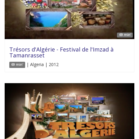
69 min'
Trésors d'Algérie - Festival de l'Imzad à
Tamanrasset
| Algeria | 2012
69 min'