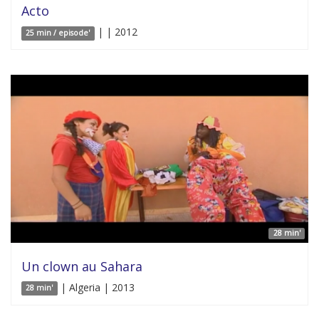
Acto
| | 2012
25 min / episode'
28 min'
Un clown au Sahara
| Algeria | 2013
28 min'