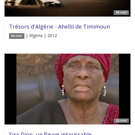
64 min'
Trésors d'Algérie - Ahellil de Timimoun
| Algeria | 2012
64 min'
26 min'
Sira Diop, un fleuve intarissable