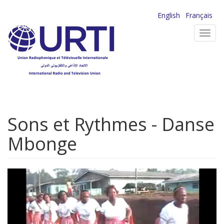
Aller
English
Français
au
Toggl
contenu
navig
principal
Sons et Rythmes - Danse
Mbonge