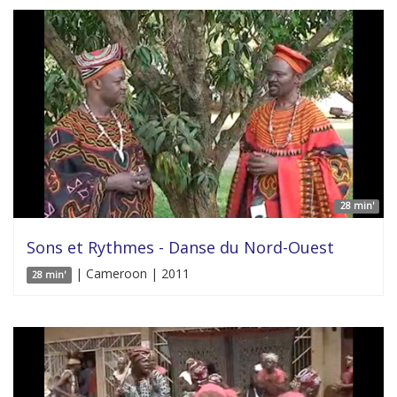
28 min'
Sons et Rythmes - Danse du Nord-Ouest
| Cameroon | 2011
28 min'