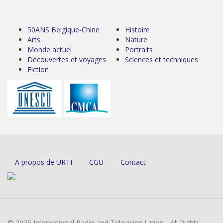
50ANS Belgique-Chine
Histoire
Arts
Nature
Monde actuel
Portraits
Découvertes et voyages
Sciences et techniques
Fiction
A propos de URTI
CGU
Contact
© 2025 International Radio and Television Union - All Rights