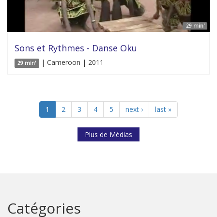
29 min'
Sons et Rythmes - Danse Oku
| Cameroon | 2011
29 min'
1
2
3
4
5
next ›
last »
Plus de Médias
Catégories