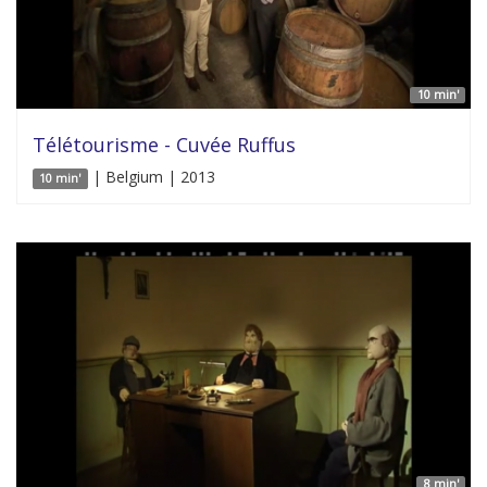
10 min'
Télétourisme - Cuvée Ruffus
| Belgium | 2013
10 min'
8 min'