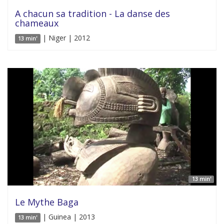
A chacun sa tradition - La danse des
chameaux
| Niger | 2012
13 min'
13 min'
Le Mythe Baga
| Guinea | 2013
13 min'