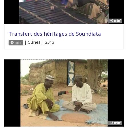
40 min'
Transfert des héritages de Soundiata
| Guinea | 2013
40 min'
13 min'