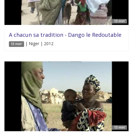
13 min'
A chacun sa tradition - Dango le Redoutable
| Niger | 2012
13 min'
13 min'