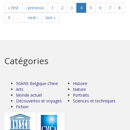
« first
‹ previous
1
2
3
4
5
6
7
8
9
…
next ›
last »
Catégories
50ANS Belgique-Chine
Histoire
Arts
Nature
Monde actuel
Portraits
Découvertes et voyages
Sciences et techniques
Fiction