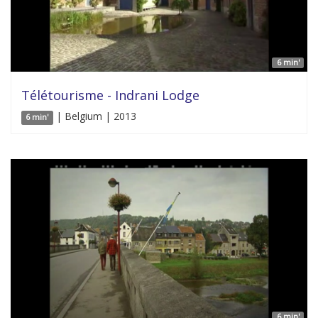
6 min'
Télétourisme - Indrani Lodge
| Belgium | 2013
6 min'
6 min'