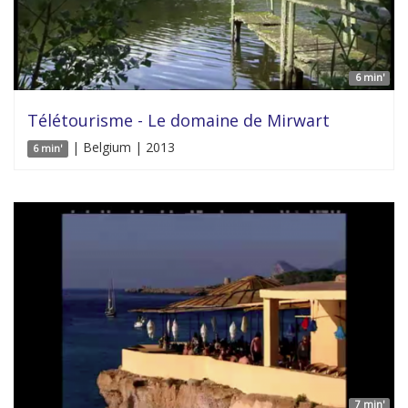
6 min'
Télétourisme - Le domaine de Mirwart
| Belgium | 2013
6 min'
7 min'