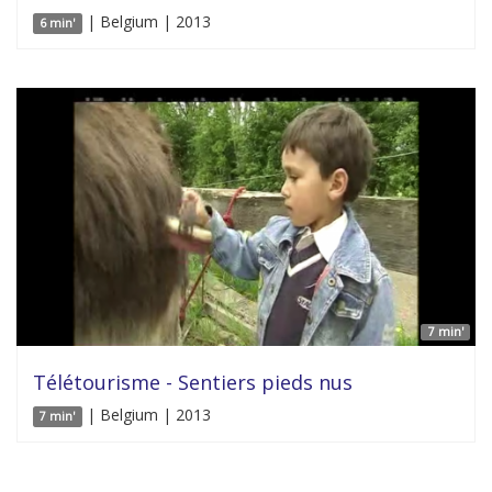
| Belgium | 2013
6 min'
7 min'
Télétourisme - Sentiers pieds nus
| Belgium | 2013
7 min'