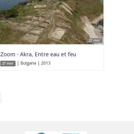
27 min'
Zoom - Akra, Entre eau et feu
| Bulgaria | 2013
27 min'