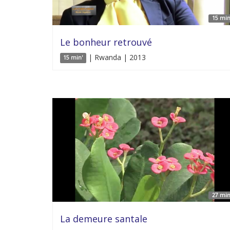
15 min
Le bonheur retrouvé
| Rwanda | 2013
15 min'
27 min
La demeure santale