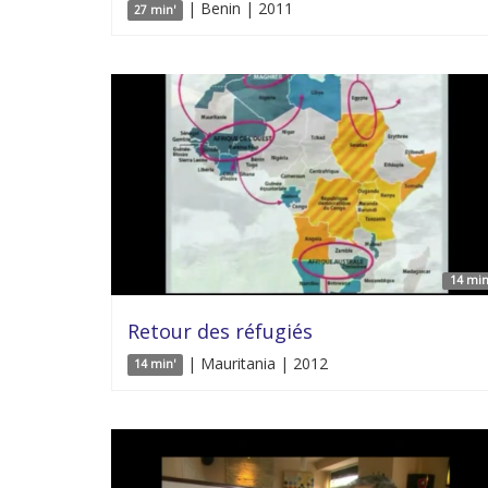
| Benin | 2011
27 min'
14 min
Retour des réfugiés
| Mauritania | 2012
14 min'