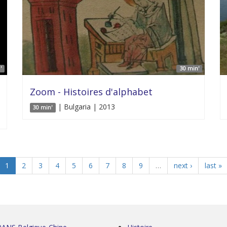
'
30 min'
Zoom - Histoires d'alphabet
| Bulgaria | 2013
30 min'
1
2
3
4
5
6
7
8
9
…
next ›
last »