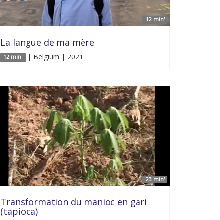
12 min'
La langue de ma mère
| Belgium | 2021
12 min'
23 min'
Transformation du manioc en gari
(tapioca)