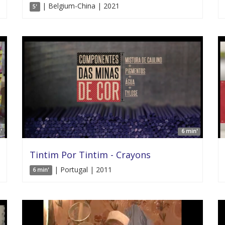
| Belgium-China | 2021
5'
'
6 min'
Tintim Por Tintim - Crayons
| Portugal | 2011
6 min'