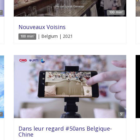
'
100 min'
Nouveaux Voisins
| Belgium | 2021
100 min'
'
5'
Dans leur regard #50ans Belgique-
Chine