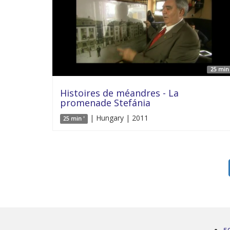
25 min 
Histoires de méandres - La
promenade Stefánia
| Hungary | 2011
25 min '