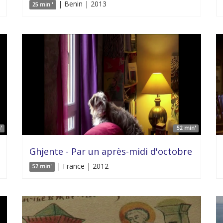
| Benin | 2013
25 min '
'
52 min'
Ghjente - Par un après-midi d'octobre
| France | 2012
52 min'