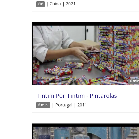
| China | 2021
60'
6 min
Tintim Por Tintim - Pintarolas
| Portugal | 2011
6 min'