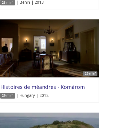
| Benin | 2013
23 min'
26 min'
Histoires de méandres - Komárom
| Hungary | 2012
26 min'