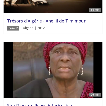
64 min'
Trésors d'Algérie - Ahellil de Timimoun
| Algeria | 2012
64 min'
26 min'
Sira Diop, un fleuve intarissable