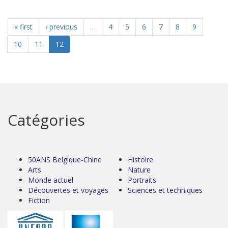
« first
‹ previous
…
4
5
6
7
8
9
10
11
12
Catégories
50ANS Belgique-Chine
Histoire
Arts
Nature
Monde actuel
Portraits
Découvertes et voyages
Sciences et techniques
Fiction