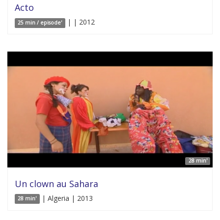
Acto
| | 2012
25 min / episode'
28 min'
Un clown au Sahara
| Algeria | 2013
28 min'