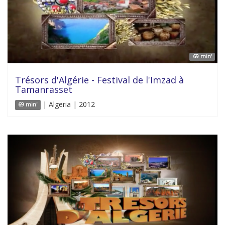
69 min'
Trésors d'Algérie - Festival de l'Imzad à
Tamanrasset
| Algeria | 2012
69 min'