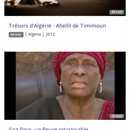
64 min'
Trésors d'Algérie - Ahellil de Timimoun
| Algeria | 2012
64 min'
26 min'
Sira Diop, un fleuve intarissable