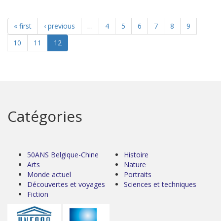
« first
‹ previous
…
4
5
6
7
8
9
10
11
12
Catégories
50ANS Belgique-Chine
Histoire
Arts
Nature
Monde actuel
Portraits
Découvertes et voyages
Sciences et techniques
Fiction