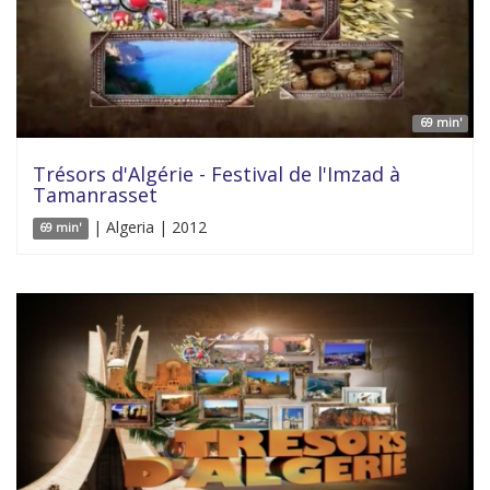
69 min'
Trésors d'Algérie - Festival de l'Imzad à
Tamanrasset
| Algeria | 2012
69 min'