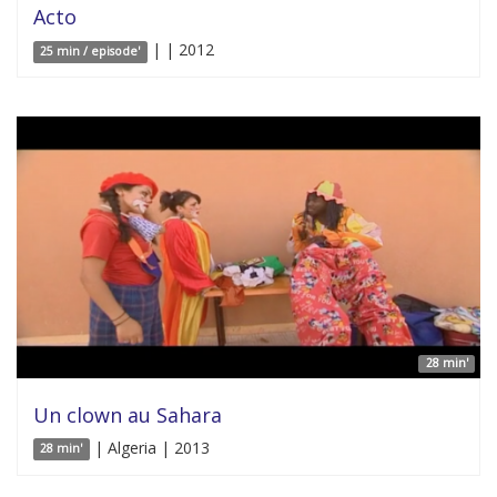
Acto
| | 2012
25 min / episode'
28 min'
Un clown au Sahara
| Algeria | 2013
28 min'