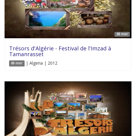
69 min'
Trésors d'Algérie - Festival de l'Imzad à
Tamanrasset
| Algeria | 2012
69 min'