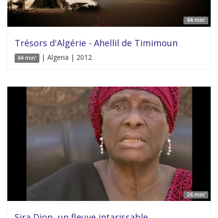
64 min'
Trésors d'Algérie - Ahellil de Timimoun
| Algeria | 2012
64 min'
26 min'
Sira Diop, un fleuve intarissable