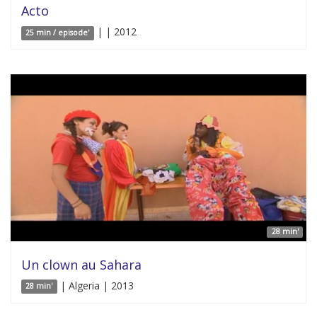
Acto
| | 2012
25 min / episode'
28 min'
Un clown au Sahara
| Algeria | 2013
28 min'