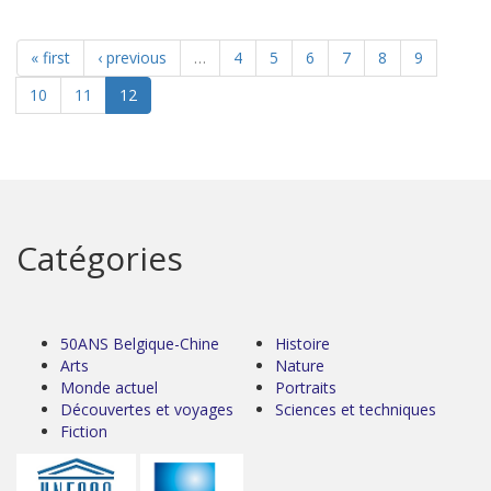
« first
‹ previous
…
4
5
6
7
8
9
10
11
12
Catégories
50ANS Belgique-Chine
Histoire
Arts
Nature
Monde actuel
Portraits
Découvertes et voyages
Sciences et techniques
Fiction