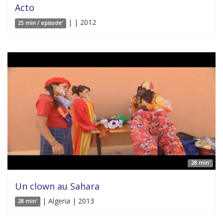
Acto
| | 2012
25 min / episode'
28 min'
Un clown au Sahara
| Algeria | 2013
28 min'