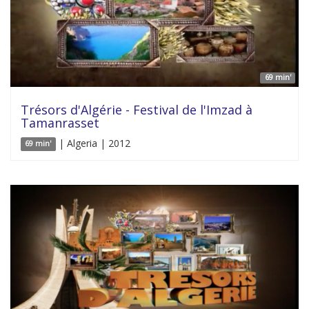
69 min'
Trésors d'Algérie - Festival de l'Imzad à
Tamanrasset
| Algeria | 2012
69 min'