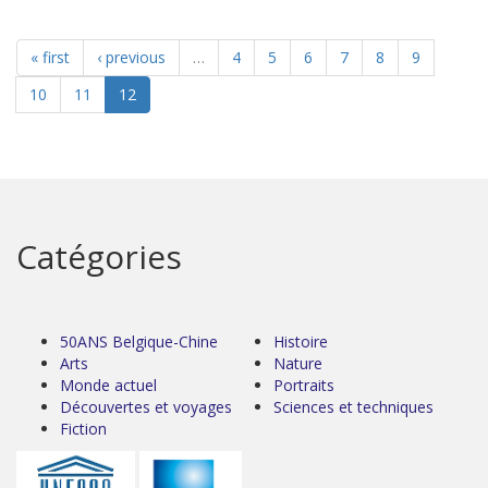
« first
‹ previous
…
4
5
6
7
8
9
10
11
12
Catégories
50ANS Belgique-Chine
Histoire
Arts
Nature
Monde actuel
Portraits
Découvertes et voyages
Sciences et techniques
Fiction