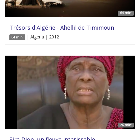
64 min'
Trésors d'Algérie - Ahellil de Timimoun
| Algeria | 2012
64 min'
26 min'
Sira Diop, un fleuve intarissable