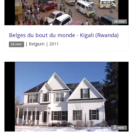
26 min'
Belges du bout du monde - Kigali (Rwanda)
| Belgium | 2011
26 min'
25 min '