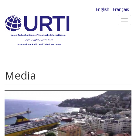
Aller
English
Français
au
Toggl
contenu
navig
principal
Media