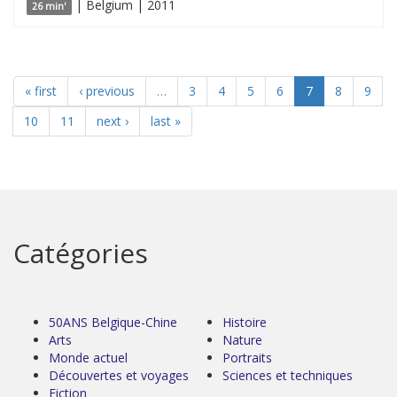
| Belgium | 2011
26 min'
« first
‹ previous
…
3
4
5
6
7
8
9
10
11
next ›
last »
Catégories
50ANS Belgique-Chine
Histoire
Arts
Nature
Monde actuel
Portraits
Découvertes et voyages
Sciences et techniques
Fiction