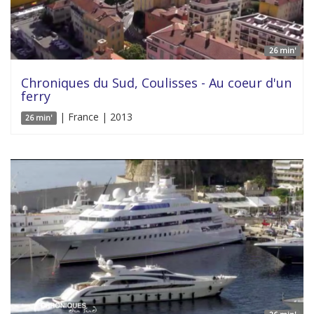
26 min'
Chroniques du Sud, Coulisses - Au coeur d'un
ferry
| France | 2013
26 min'