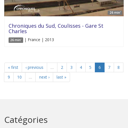
26 min'
Chroniques du Sud, Coulisses - Gare St
Charles
| France | 2013
26 min'
« first
‹ previous
…
2
3
4
5
6
7
8
9
10
…
next ›
last »
Catégories