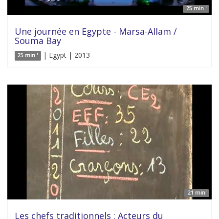
25 min '
Une journée en Egypte - Marsa-Allam /
Souma Bay
| Egypt | 2013
25 min '
21 min'
Les chefs traditionnels : Acteurs du