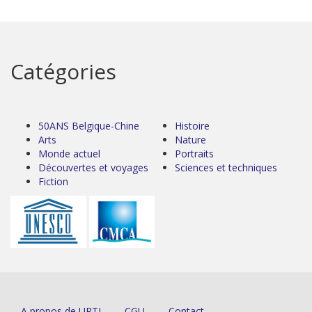
Catégories
50ANS Belgique-Chine
Histoire
Arts
Nature
Monde actuel
Portraits
Découvertes et voyages
Sciences et techniques
Fiction
A propos de URTI
CGU
Contact