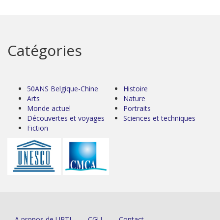
Catégories
50ANS Belgique-Chine
Histoire
Arts
Nature
Monde actuel
Portraits
Découvertes et voyages
Sciences et techniques
Fiction
A propos de URTI
CGU
Contact