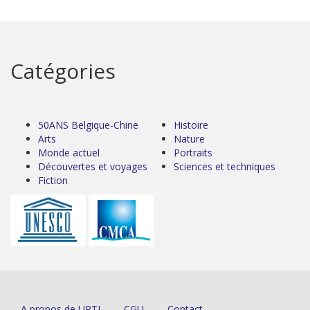
Catégories
50ANS Belgique-Chine
Histoire
Arts
Nature
Monde actuel
Portraits
Découvertes et voyages
Sciences et techniques
Fiction
A propos de URTI
CGU
Contact