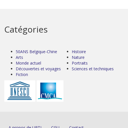
Catégories
50ANS Belgique-Chine
Histoire
Arts
Nature
Monde actuel
Portraits
Découvertes et voyages
Sciences et techniques
Fiction
A propos de URTI
CGU
Contact