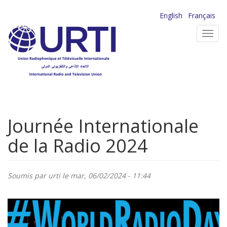
Aller
English
Français
au
Toggl
contenu
navig
principal
Journée Internationale
de la Radio 2024
Soumis par
urti
le mar, 06/02/2024 - 11:44