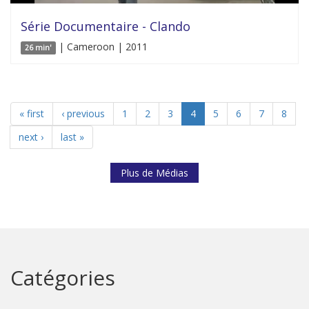
Série Documentaire - Clando
| Cameroon | 2011
26 min'
« first
‹ previous
1
2
3
4
5
6
7
8
next ›
last »
Plus de Médias
Catégories