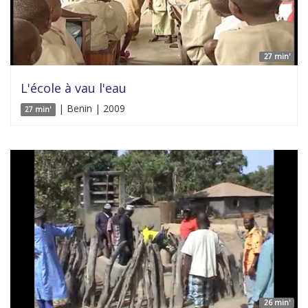
27 min'
L'école à vau l'eau
| Benin | 2009
27 min'
26 min'