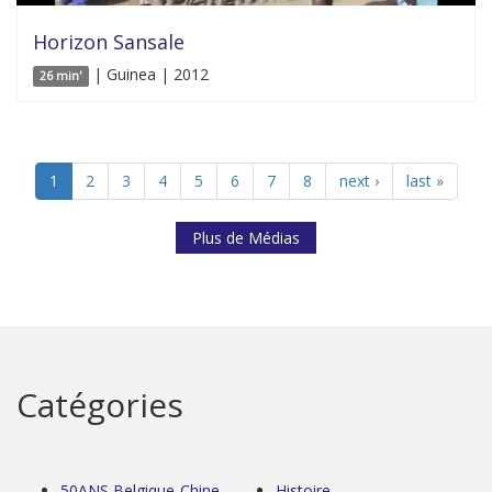
Horizon Sansale
| Guinea | 2012
26 min'
1
2
3
4
5
6
7
8
next ›
last »
Plus de Médias
Catégories
50ANS Belgique-Chine
Histoire