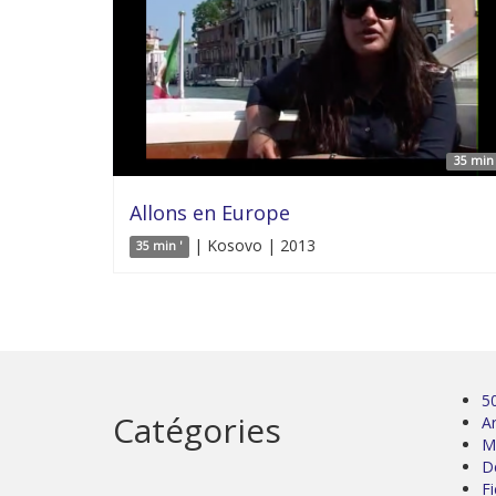
35 min 
Allons en Europe
| Kosovo | 2013
35 min '
5
Catégories
Ar
M
D
Fi