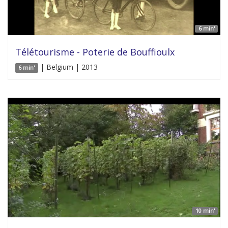
6 min'
Télétourisme - Poterie de Bouffioulx
| Belgium | 2013
6 min'
10 min'