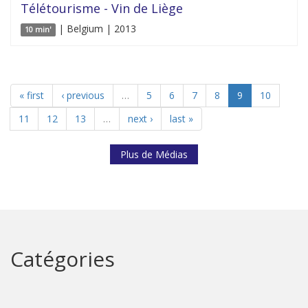
Télétourisme - Vin de Liège
| Belgium | 2013
10 min'
« first
‹ previous
…
5
6
7
8
9
10
11
12
13
…
next ›
last »
Plus de Médias
Catégories