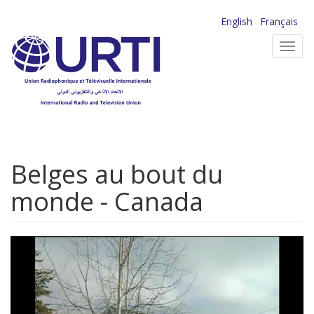
Aller
English
Français
au
Toggl
contenu
navig
principal
Belges au bout du
monde - Canada