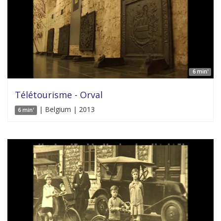
6 min'
Télétourisme - Orval
| Belgium | 2013
6 min'