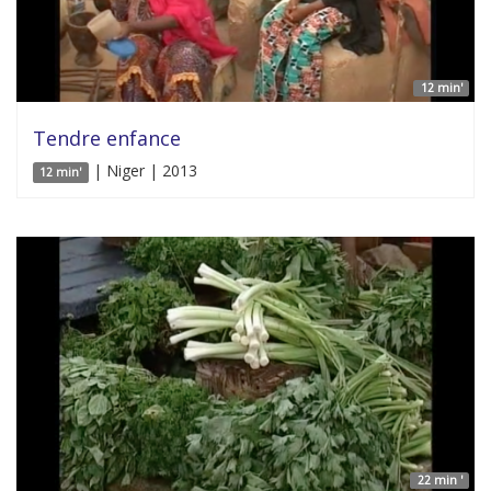
12 min'
Tendre enfance
| Niger | 2013
12 min'
22 min '