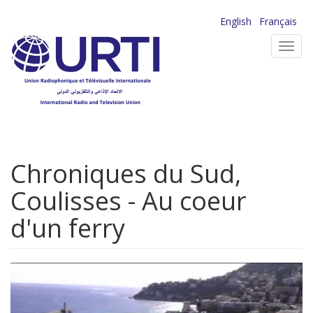
Aller
English
Français
au
Toggl
contenu
navig
principal
Chroniques du Sud,
Coulisses - Au coeur
d'un ferry