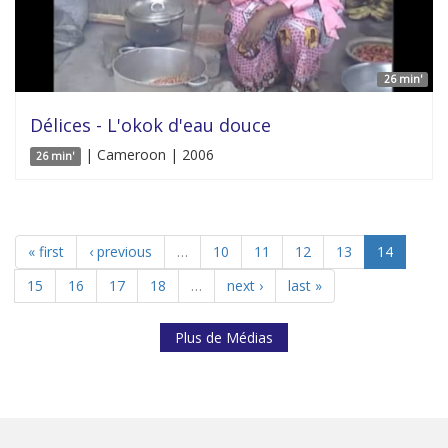
26 min'
Délices - L'okok d'eau douce
| Cameroon | 2006
26 min'
« first
‹ previous
…
10
11
12
13
14
15
16
17
18
…
next ›
last »
Plus de Médias