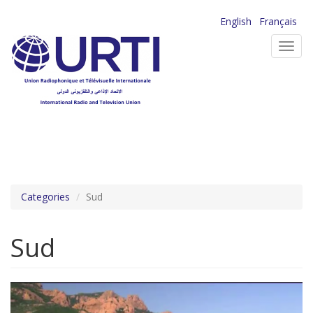
Aller
English
Français
au
Toggl
contenu
navig
principal
Categories
Sud
Sud