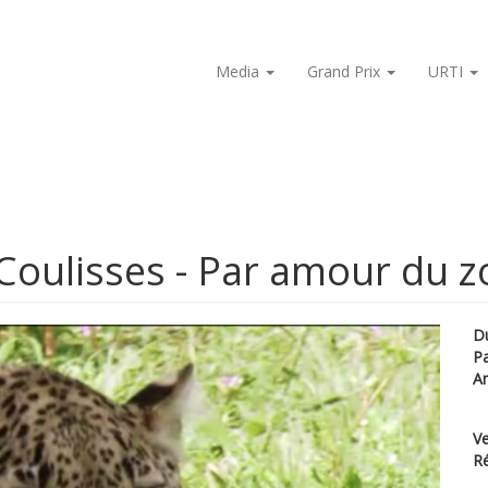
Media
Grand Prix
URTI
Coulisses - Par amour du z
D
P
A
Ve
Ré