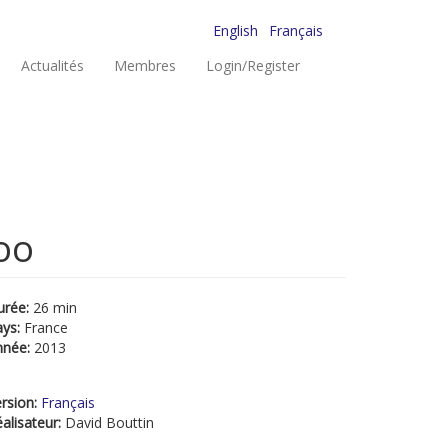
English
Français
Actualités
Membres
Login/Register
oo
urée:
26 min
ays:
France
nnée:
2013
rsion:
Français
alisateur:
David Bouttin