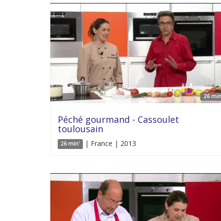
26 min
Péché gourmand - Cassoulet
toulousain
| France | 2013
26 min'