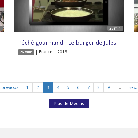
'
26 min'
Péché gourmand - Le burger de Jules
| France | 2013
26 min'
‹ previous
1
2
3
4
5
6
7
8
9
…
next 
Plus de Médias