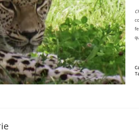
C
co
f
qu
Ca
T
ie