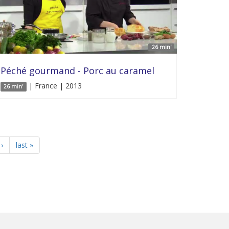
26 min'
Péché gourmand - Porc au caramel
| France | 2013
26 min'
›
last »