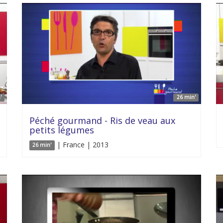
'
26 min'
Péché gourmand - Ris de veau aux
petits légumes
| France | 2013
26 min'