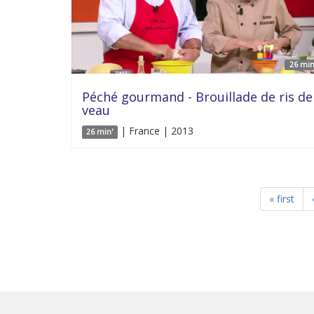
26 min
Péché gourmand - Brouillade de ris de
veau
| France | 2013
26 min'
« first