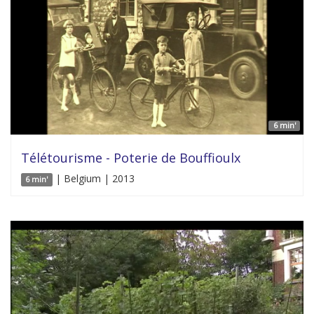
6 min'
Télétourisme - Poterie de Bouffioulx
| Belgium | 2013
6 min'