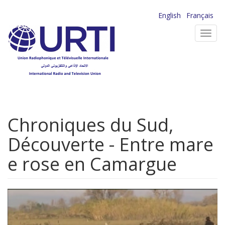
Aller
English
Français
au
Toggl
contenu
navig
principal
Chroniques du Sud,
Découverte - Entre mare
e rose en Camargue