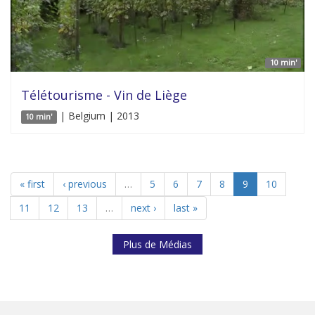
10 min'
Télétourisme - Vin de Liège
| Belgium | 2013
10 min'
« first
‹ previous
…
5
6
7
8
9
10
11
12
13
…
next ›
last »
Plus de Médias