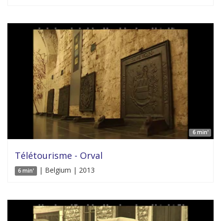
6 min'
Télétourisme - Orval
| Belgium | 2013
6 min'