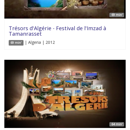
69 min'
Trésors d'Algérie - Festival de l'Imzad à
Tamanrasset
| Algeria | 2012
69 min'
64 min'