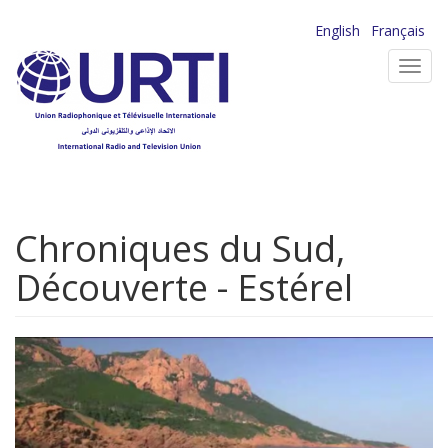
Aller
English
Français
au
Toggl
contenu
navig
principal
Chroniques du Sud,
Découverte - Estérel