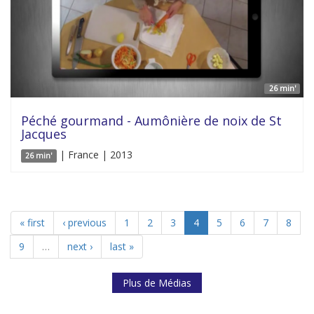
26 min'
Péché gourmand - Aumônière de noix de St
Jacques
| France | 2013
26 min'
« first
‹ previous
1
2
3
4
5
6
7
8
9
…
next ›
last »
Plus de Médias