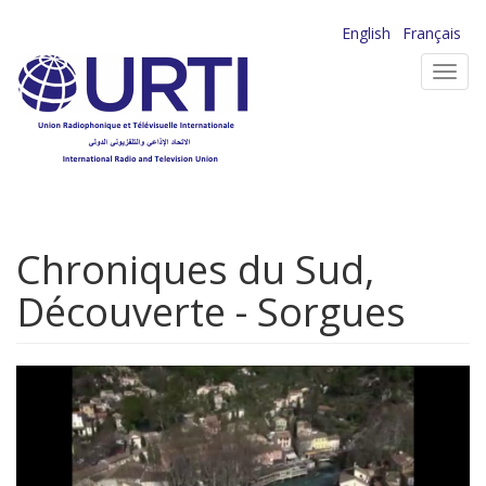
Aller
English
Français
au
Toggl
contenu
navig
principal
Chroniques du Sud,
Découverte - Sorgues