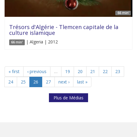
66 min'
Trésors d'Algérie - Tlemcen capitale de la
culture islamique
| Algeria | 2012
66 min'
« first
‹ previous
…
19
20
21
22
23
24
25
26
27
next ›
last »
Plus de Médias