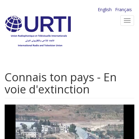
Aller
English
Français
au
Toggl
contenu
navig
principal
Connais ton pays - En
voie d'extinction