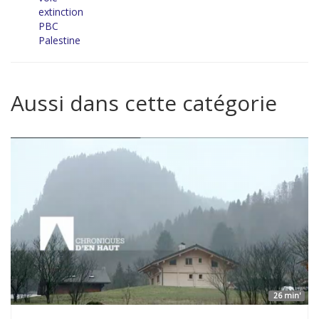
extinction
PBC
Palestine
Aussi dans cette catégorie
26 min'