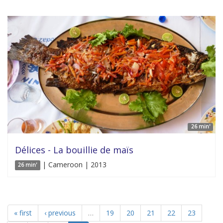
26 min'
Délices - La bouillie de maïs
| Cameroon | 2013
26 min'
« first
‹ previous
…
19
20
21
22
23