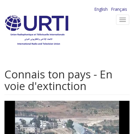
Aller
English
Français
au
Toggl
contenu
navig
principal
Connais ton pays - En
voie d'extinction