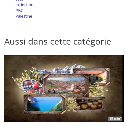
extinction
PBC
Palestine
Aussi dans cette catégorie
69 min'