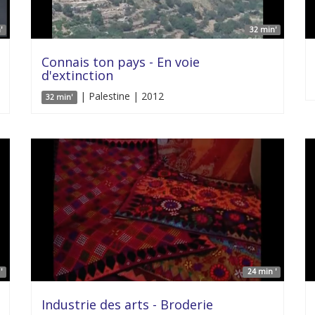
'
32 min'
Connais ton pays - En voie
d'extinction
| Palestine | 2012
32 min'
'
24 min '
Industrie des arts - Broderie