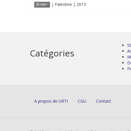
| Palestine | 2013
25 min '
5
Catégories
Ar
M
D
Fi
A propos de URTI
CGU
Contact