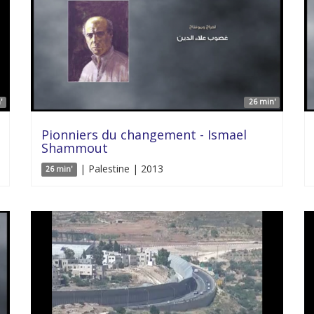
'
26 min'
Pionniers du changement - Ismael
Shammout
| Palestine | 2013
26 min'