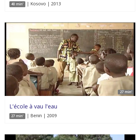
| Kosovo | 2013
40 min'
27 min'
L'école à vau l'eau
| Benin | 2009
27 min'