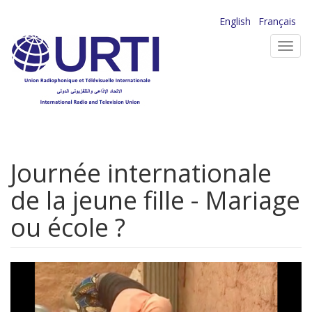
Aller
English
Français
au
Toggl
contenu
navig
principal
Journée internationale
de la jeune fille - Mariage
ou école ?