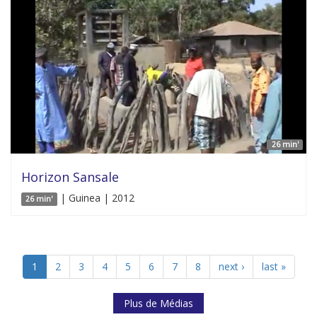
26 min'
Horizon Sansale
| Guinea | 2012
26 min'
1
2
3
4
5
6
7
8
next ›
last »
Plus de Médias