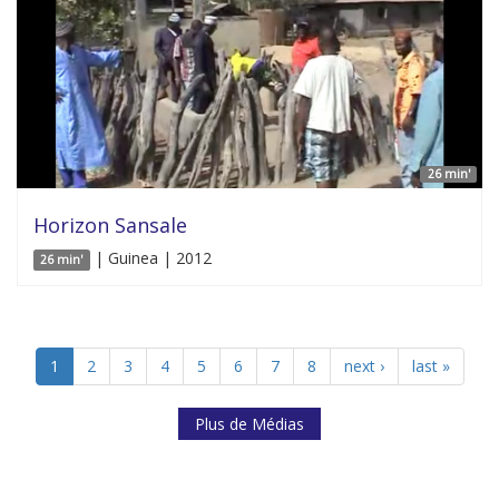
26 min'
Horizon Sansale
| Guinea | 2012
26 min'
1
2
3
4
5
6
7
8
next ›
last »
Plus de Médias