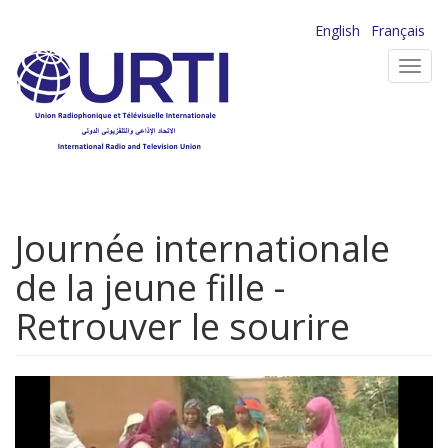
Aller
English
Français
au
Toggl
contenu
navig
principal
Journée internationale
de la jeune fille -
Retrouver le sourire