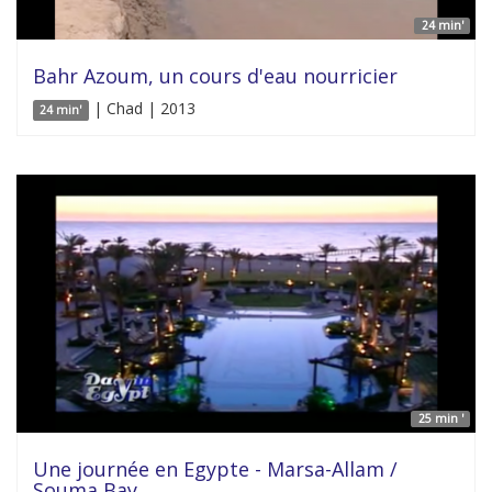
24 min'
Bahr Azoum, un cours d'eau nourricier
| Chad | 2013
24 min'
25 min '
Une journée en Egypte - Marsa-Allam /
Souma Bay