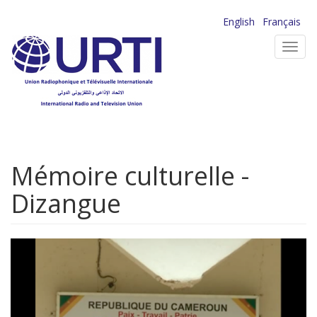
Aller
English
Français
au
Toggl
contenu
navig
principal
Mémoire culturelle -
Dizangue