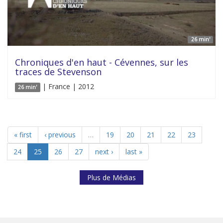
26 min'
Chroniques d'en haut - Cévennes, sur les
traces de Stevenson
| France | 2012
26 min'
« first
‹ previous
…
19
20
21
22
23
24
25
26
27
next ›
last »
Plus de Médias