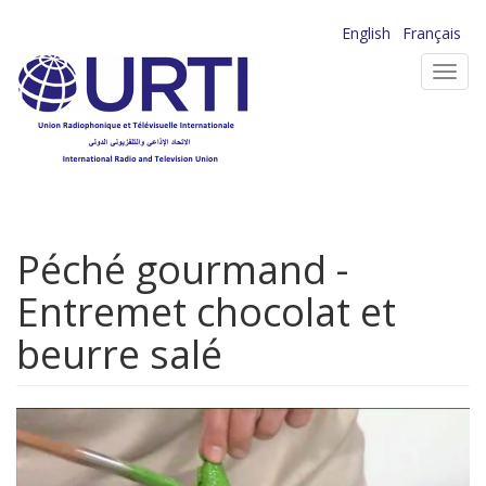
Aller
English
Français
au
Toggl
contenu
navig
principal
Péché gourmand -
Entremet chocolat et
beurre salé