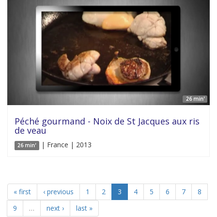
26 min'
Péché gourmand - Noix de St Jacques aux ris
de veau
| France | 2013
26 min'
« first
‹ previous
1
2
3
4
5
6
7
8
9
…
next ›
last »