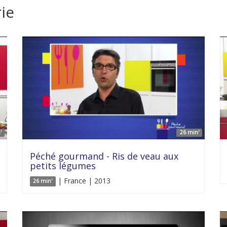
ie
'
26 min'
Péché gourmand - Ris de veau aux
petits légumes
| France | 2013
26 min'