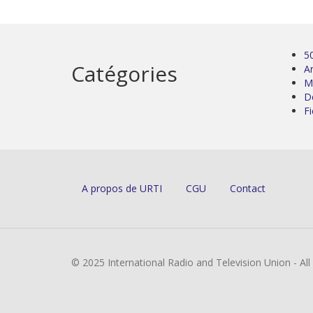
5
Catégories
Ar
M
D
Fi
A propos de URTI
CGU
Contact
© 2025 International Radio and Television Union - Al