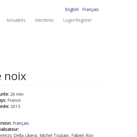
English
Français
Actualités
Membres
Login/Register
 noix
urée:
26 min
ays:
France
nnée:
2013
rsion:
Français
alisateur:
renzo Della Libera, Michel Toutain, Fabien Roy