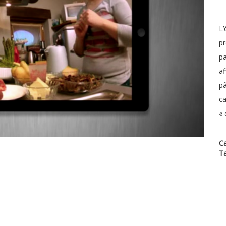
L’
pr
pa
af
pâ
ca
« 
Ca
T