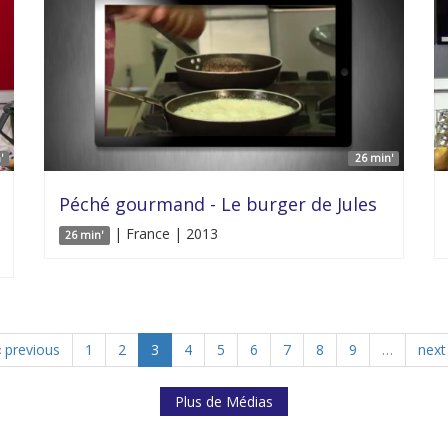
'
26 min'
Péché gourmand - Le burger de Jules
| France | 2013
26 min'
‹ previous
1
2
3
4
5
6
7
8
9
…
next 
Plus de Médias