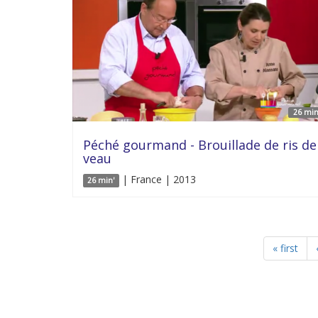
26 min
Péché gourmand - Brouillade de ris de
veau
| France | 2013
26 min'
« first