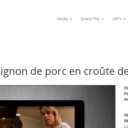
Media
Grand Prix
URTI
gnon de porc en croûte de
D
P
A
Ve
Ré
Lo