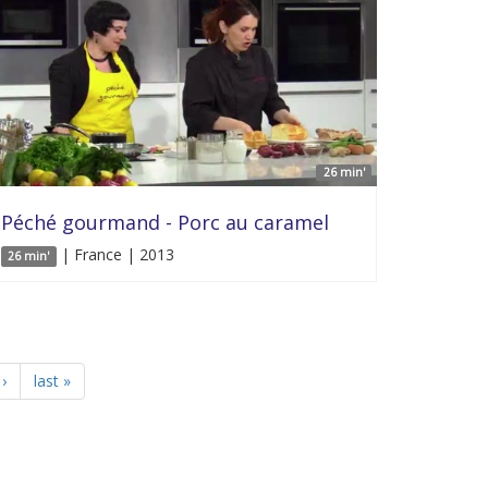
26 min'
Péché gourmand - Porc au caramel
| France | 2013
26 min'
›
last »